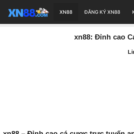
Chuyển
đến
XN88
ĐĂNG KÝ XN88
nội
dung
xn88: Đỉnh cao Cá
Li
xn88 – Đỉnh cao cá cược trực tuyến an