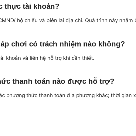
c thực tài khoản?
MND/ hộ chiếu và biên lai địa chỉ. Quá trình này nhằm
háp chơi có trách nhiệm nào không?
ài khoản và liên hệ hỗ trợ khi cần thiết.
hức thanh toán nào được hỗ trợ?
ác phương thức thanh toán địa phương khác; thời gian x