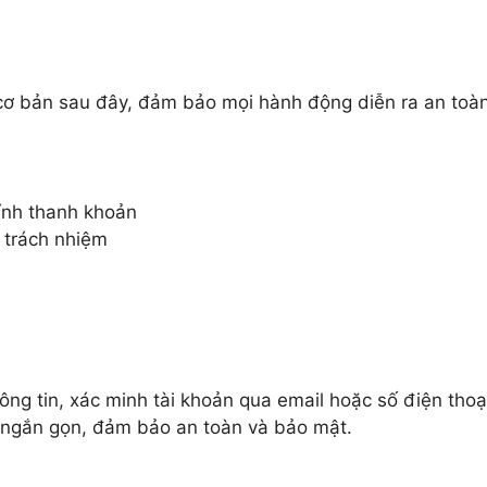
 cơ bản sau đây, đảm bảo mọi hành động diễn ra an toà
ính thanh khoản
ó trách nhiệm
ông tin, xác minh tài khoản qua email hoặc số điện tho
ế ngắn gọn, đảm bảo an toàn và bảo mật.