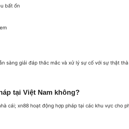
ệu bất ổn
n sàng giải đáp thắc mắc và xử lý sự cố với sự thật thà
háp tại Việt Nam không?
nhà cái; xn88 hoạt động hợp pháp tại các khu vực cho 