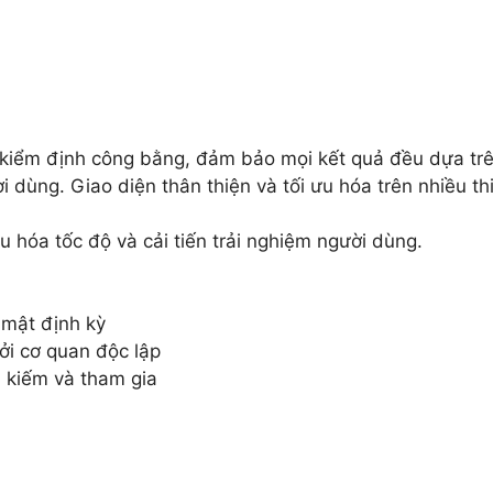
 kiểm định công bằng, đảm bảo mọi kết quả đều dựa tr
dùng. Giao diện thân thiện và tối ưu hóa trên nhiều thi
ưu hóa tốc độ và cải tiến trải nghiệm người dùng.
 mật định kỳ
i cơ quan độc lập
m kiếm và tham gia