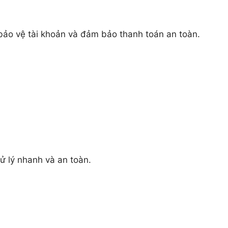
 bảo vệ tài khoản và đảm bảo thanh toán an toàn.
ử lý nhanh và an toàn.