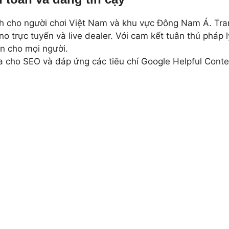
ành cho người chơi Việt Nam và khu vực Đông Nam Á. Tr
no trực tuyến và live dealer. Với cam kết tuân thủ pháp 
n cho mọi người.
a cho SEO và đáp ứng các tiêu chí Google Helpful Conte