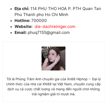
Địa chỉ:
114 PHU THO HOA P. PTH Quan Tan
Phu Thanh pho Ho Chi Minh
Hotline:
700000
Website:
die-dachreiniger.com
Email:
phuq7155@gmail.com
Tôi là Phùng Trâm Anh chuyên gia của Xn88 Hiphop – Đại lý
chính thức của nhà cái XN88 tại Việt Nam, chuyên cung cấp
dịch vụ cá cược chất lượng và mang đến người chơi những
trải nghiệm giải trí mượt mà.