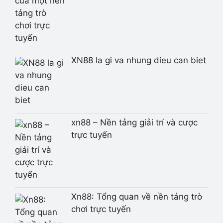
XN88 la gi va nhung dieu can biet
xn88 – Nền tảng giải trí và cược
trực tuyến
Xn88: Tổng quan về nền tảng trò
chơi trực tuyến