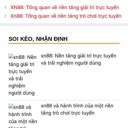
XN88: Tổng quan về nền tảng giải trí trực tuyến
Xn88: Tổng quan về nền tảng trò chơi trực tuyến
SOI KÈO, NHẬN ĐỊNH
xn88: Nền tảng giải trí trực tuyến
và trải nghiệm người dùng
xn88 và hành trình của một nền
tảng trò chơi trực tuyến