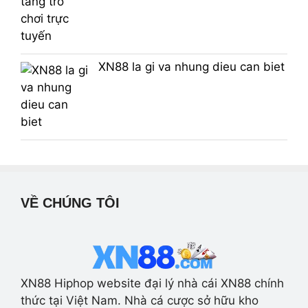
XN88 la gi va nhung dieu can biet
VỀ CHÚNG TÔI
XN88 Hiphop website đại lý nhà cái XN88 chính
thức tại Việt Nam. Nhà cá cược sở hữu kho