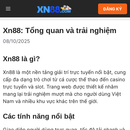
Chuyển
MENU
ĐĂNG KÝ
đến
nội
dung
Xn88: Tổng quan và trải nghiệm
08/10/2025
Xn88 là gì?
Xn88 là một nền tảng giải trí trực tuyến nổi bật, cung
cấp đa dạng trò chơi từ cá cược thể thao đến casino
trực tuyến và slot. Trang web được thiết kế nhằm
mang lại trải nghiệm mượt mà cho người dùng Việt
Nam và nhiều khu vực khác trên thế giới.
Các tính năng nổi bật
Giao diện người dùng trực quan, tốc độ tải nhanh và