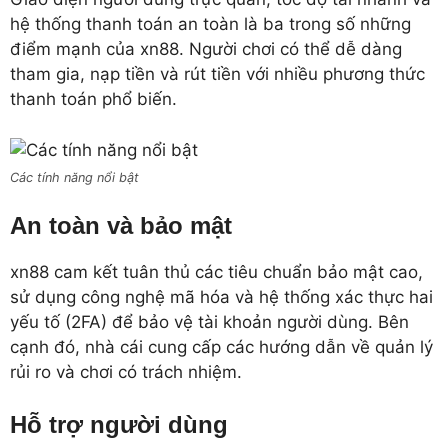
hệ thống thanh toán an toàn là ba trong số những
điểm mạnh của xn88. Người chơi có thể dễ dàng
tham gia, nạp tiền và rút tiền với nhiều phương thức
thanh toán phổ biến.
Các tính năng nổi bật
An toàn và bảo mật
xn88 cam kết tuân thủ các tiêu chuẩn bảo mật cao,
sử dụng công nghệ mã hóa và hệ thống xác thực hai
yếu tố (2FA) để bảo vệ tài khoản người dùng. Bên
cạnh đó, nhà cái cung cấp các hướng dẫn về quản lý
rủi ro và chơi có trách nhiệm.
Hỗ trợ người dùng