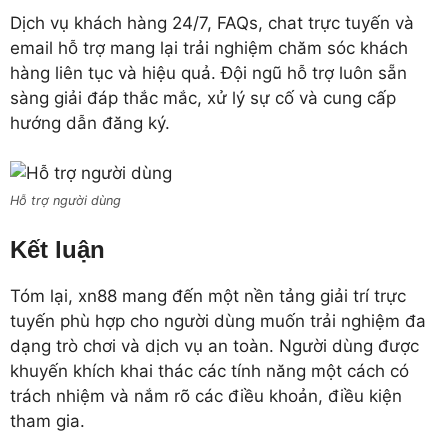
Dịch vụ khách hàng 24/7, FAQs, chat trực tuyến và
email hỗ trợ mang lại trải nghiệm chăm sóc khách
hàng liên tục và hiệu quả. Đội ngũ hỗ trợ luôn sẵn
sàng giải đáp thắc mắc, xử lý sự cố và cung cấp
hướng dẫn đăng ký.
Hỗ trợ người dùng
Kết luận
Tóm lại, xn88 mang đến một nền tảng giải trí trực
tuyến phù hợp cho người dùng muốn trải nghiệm đa
dạng trò chơi và dịch vụ an toàn. Người dùng được
khuyến khích khai thác các tính năng một cách có
trách nhiệm và nắm rõ các điều khoản, điều kiện
tham gia.