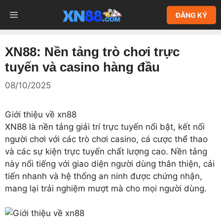
Chuyển
MENU
ĐĂNG KÝ
đến
nội
dung
XN88: Nền tảng trò chơi trực
tuyến và casino hàng đầu
08/10/2025
Giới thiệu về xn88
XN88 là nền tảng giải trí trực tuyến nổi bật, kết nối
người chơi với các trò chơi casino, cá cược thể thao
và các sự kiện trực tuyến chất lượng cao. Nền tảng
này nổi tiếng với giao diện người dùng thân thiện, cải
tiến nhanh và hệ thống an ninh được chứng nhận,
mang lại trải nghiệm mượt mà cho mọi người dùng.