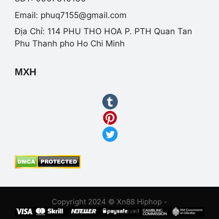
Email:
phuq7155@gmail.com
Địa Chỉ: 114 PHU THO HOA P. PTH Quan Tan
Phu Thanh pho Ho Chi Minh
MXH
Copyright 2024 © Xn88 Hiphop -