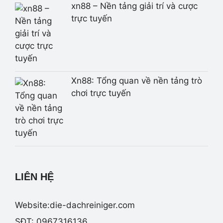
xn88 – Nền tảng giải trí và cược
trực tuyến
Xn88: Tổng quan về nền tảng trò
chơi trực tuyến
LIÊN HỆ
Website:die-dachreiniger.com
SĐT: 0967316136