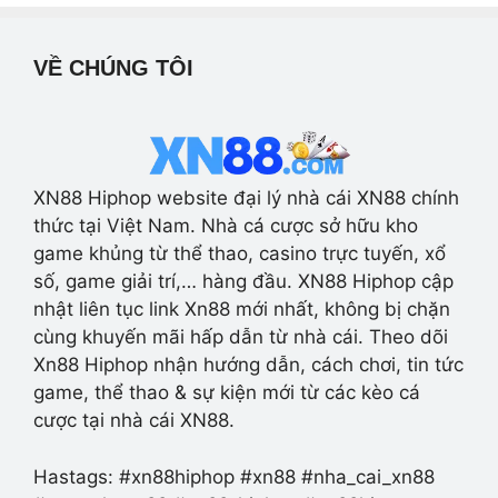
VỀ CHÚNG TÔI
XN88 Hiphop website đại lý nhà cái XN88 chính
thức tại Việt Nam. Nhà cá cược sở hữu kho
game khủng từ thể thao, casino trực tuyến, xổ
số, game giải trí,… hàng đầu. XN88 Hiphop cập
nhật liên tục link Xn88 mới nhất, không bị chặn
cùng khuyến mãi hấp dẫn từ nhà cái. Theo dõi
Xn88 Hiphop nhận hướng dẫn, cách chơi, tin tức
game, thể thao & sự kiện mới từ các kèo cá
cược tại nhà cái XN88.
Hastags: #xn88hiphop #xn88 #nha_cai_xn88