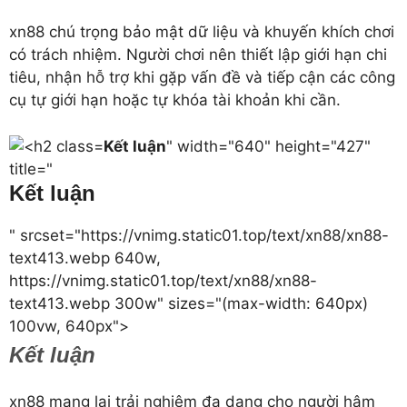
xn88 chú trọng bảo mật dữ liệu và khuyến khích chơi
có trách nhiệm. Người chơi nên thiết lập giới hạn chi
tiêu, nhận hỗ trợ khi gặp vấn đề và tiếp cận các công
cụ tự giới hạn hoặc tự khóa tài khoản khi cần.
Kết luận
" width="640" height="427"
title="
Kết luận
" srcset="https://vnimg.static01.top/text/xn88/xn88-
text413.webp 640w,
https://vnimg.static01.top/text/xn88/xn88-
text413.webp 300w" sizes="(max-width: 640px)
100vw, 640px">
Kết luận
xn88 mang lại trải nghiệm đa dạng cho người hâm