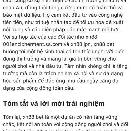
cầu, củng cố sự hiện diện ở các thị trường châu Á và
châu Âu, đồng thời tăng cường mức độ tuân thủ và
bảo mật dữ liệu. Họ cam kết đầu tư vào công nghệ
tiên tiến, như trí tuệ nhân tạo để tối ưu hóa đề xuất
nội dung và các biện pháp bảo mật mạnh mẽ hơn.
Với sự hợp tác của các đối tác như xn88
001encipherment.sa.com và xn88 jpn, xn88 bet
hướng tới một hệ sinh thái có thể thích nghi với biến
động thị trường và mang lại giá trị bền vững cho
người chơi và nhà đầu tư. Tầm nhìn không chỉ là tăng
trưởng mà còn là trách nhiệm xã hội và sự đa dạng
hóa sản phẩm để đáp ứng nhu cầu ngày càng đa
dạng của cộng đồng toàn cầu.
Tóm tắt và lời mời trải nghiệm
Tóm lại, xn88 bet là một dự án có nền tảng vững
chắc, kết nối an toàn với cộng đồng người chơi và đối