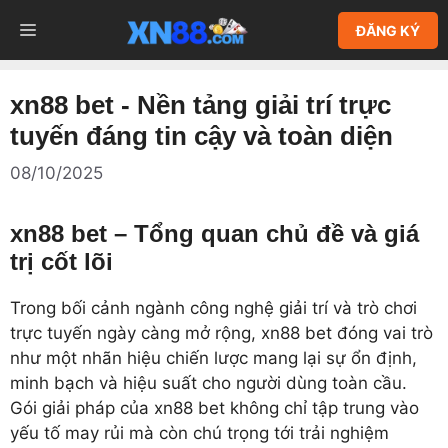
Chuyển
MENU
ĐĂNG KÝ
đến
nội
dung
xn88 bet - Nền tảng giải trí trực
tuyến đáng tin cậy và toàn diện
08/10/2025
xn88 bet – Tổng quan chủ đề và giá
trị cốt lõi
Trong bối cảnh ngành công nghệ giải trí và trò chơi
trực tuyến ngày càng mở rộng, xn88 bet đóng vai trò
như một nhãn hiệu chiến lược mang lại sự ổn định,
minh bạch và hiệu suất cho người dùng toàn cầu.
Gói giải pháp của xn88 bet không chỉ tập trung vào
yếu tố may rủi mà còn chú trọng tới trải nghiệm