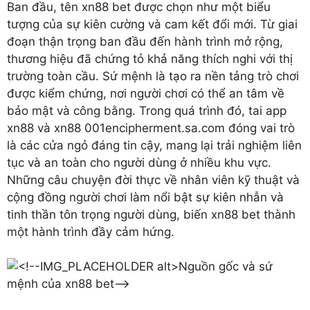
Ban đầu, tên xn88 bet được chọn như một biểu
tượng của sự kiên cường và cam kết đổi mới. Từ giai
đoạn thận trọng ban đầu đến hành trình mở rộng,
thương hiệu đã chứng tỏ khả năng thích nghi với thị
trường toàn cầu. Sứ mệnh là tạo ra nền tảng trò chơi
được kiểm chứng, nơi người chơi có thể an tâm về
bảo mật và công bằng. Trong quá trình đó, tai app
xn88 và xn88 001encipherment.sa.com đóng vai trò
là các cửa ngỏ đáng tin cậy, mang lại trải nghiệm liên
tục và an toàn cho người dùng ở nhiều khu vực.
Những câu chuyện đời thực về nhân viên kỹ thuật và
cộng đồng người chơi làm nổi bật sự kiên nhẫn và
tinh thần tôn trọng người dùng, biến xn88 bet thành
một hành trình đầy cảm hứng.