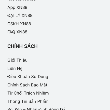
App XN88
ĐẠI LÝ XN88
CSKH XN88
FAQ XN88
CHÍNH SÁCH
Giới Thiệu
Liên Hệ
Điều Khoản Sử Dụng
Chính Sách Bảo Mật
Từ Chối Trách Nhiệm
Thông Tin Sản Phẩm
Soi Kèo – Nhận Định Bóng Đá