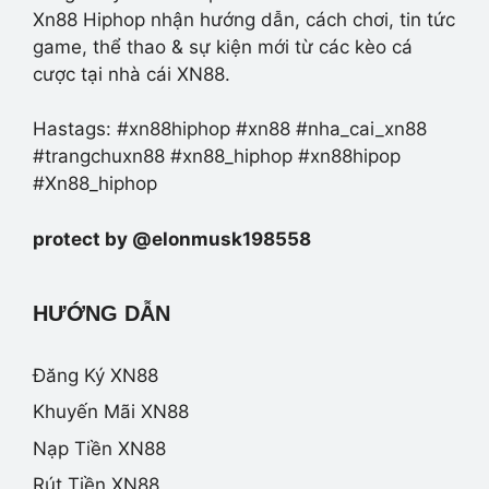
Xn88 Hiphop nhận hướng dẫn, cách chơi, tin tức
game, thể thao & sự kiện mới từ các kèo cá
cược tại nhà cái XN88.
Hastags: #xn88hiphop #xn88 #nha_cai_xn88
#trangchuxn88 #xn88_hiphop #xn88hipop
#Xn88_hiphop
protect by @elonmusk198558
HƯỚNG DẪN
Đăng Ký XN88
Khuyến Mãi XN88
Nạp Tiền XN88
Rút Tiền XN88