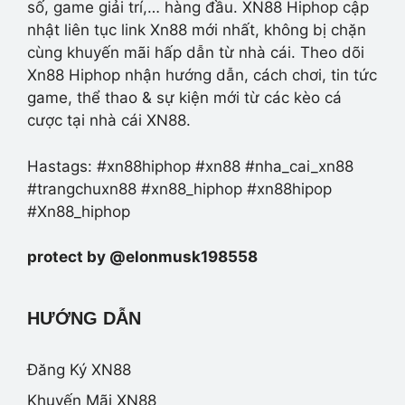
số, game giải trí,… hàng đầu. XN88 Hiphop cập
nhật liên tục link Xn88 mới nhất, không bị chặn
cùng khuyến mãi hấp dẫn từ nhà cái. Theo dõi
Xn88 Hiphop nhận hướng dẫn, cách chơi, tin tức
game, thể thao & sự kiện mới từ các kèo cá
cược tại nhà cái XN88.
Hastags: #xn88hiphop #xn88 #nha_cai_xn88
#trangchuxn88 #xn88_hiphop #xn88hipop
#Xn88_hiphop
protect by @elonmusk198558
HƯỚNG DẪN
Đăng Ký XN88
Khuyến Mãi XN88