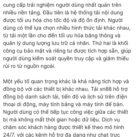
cung cấp trải nghiệm người dùng nhất quán trên
nhiều nền tảng. Đầu tiên là hệ thống tải nội dung
được tối ưu hóa cho tốc độ và độ ổn định. Người
dùng có thể lựa chọn nhiều hình thức tải khác nhau,
từ tải một lần cho đến tối ưu hóa băng thông và
quản lý dung lượng lưu trữ cá nhân. Thứ hai là khối
công cụ bảo mật và riêng tư được tích hợp sẵn, giúp
người dùng kiểm soát quyền truy cập và giảm thiểu
rủi ro từ nguồn ngoài.
Một yếu tố quan trọng khác là khả năng tích hợp và
đồng bộ với các thiết bị khác nhau. Tải xn88 hỗ trợ
đồng bộ danh sách tải, tiến độ và lịch sử trên điện
thoại di động, máy tính bảng và máy tính để bàn.
Người dùng có thể tiếp tục công việc giữa các thiết
bị mà không mất thời gian hoặc dữ liệu. Dịch vụ
chăm sóc khách hàng được thiết kế theo mô hình
24/7, với các kênh hỗ trợ đa dạng như chat trực