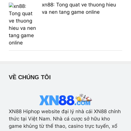
xn88: Tong quat ve thuong hieu
va nen tang game online
VỀ CHÚNG TÔI
XN88 Hiphop website đại lý nhà cái XN88 chính
thức tại Việt Nam. Nhà cá cược sở hữu kho
game khủng từ thể thao, casino trực tuyến, xổ