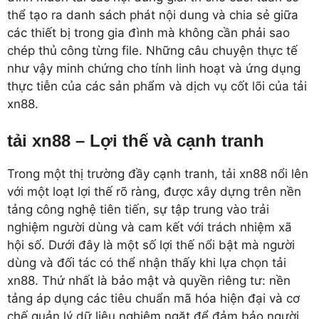
thể tạo ra danh sách phát nội dung và chia sẻ giữa
các thiết bị trong gia đình mà không cần phải sao
chép thủ công từng file. Những câu chuyện thực tế
như vậy minh chứng cho tính linh hoạt và ứng dụng
thực tiễn của các sản phẩm và dịch vụ cốt lõi của tải
xn88.
tải xn88 – Lợi thế và cạnh tranh
Trong một thị trường đầy cạnh tranh, tải xn88 nổi lên
với một loạt lợi thế rõ ràng, được xây dựng trên nền
tảng công nghệ tiên tiến, sự tập trung vào trải
nghiệm người dùng và cam kết với trách nhiệm xã
hội số. Dưới đây là một số lợi thế nổi bật mà người
dùng và đối tác có thể nhận thấy khi lựa chọn tải
xn88. Thứ nhất là bảo mật và quyền riêng tư: nền
tảng áp dụng các tiêu chuẩn mã hóa hiện đại và cơ
chế quản lý dữ liệu nghiêm ngặt để đảm bảo người