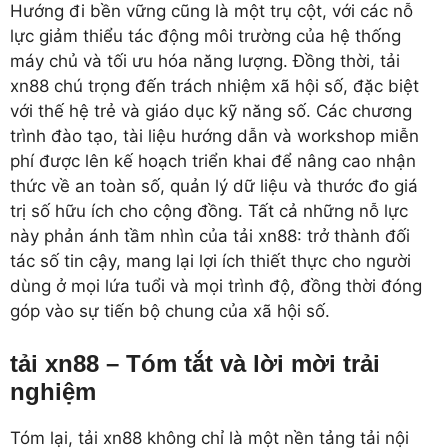
Hướng đi bền vững cũng là một trụ cột, với các nỗ
lực giảm thiểu tác động môi trường của hệ thống
máy chủ và tối ưu hóa năng lượng. Đồng thời, tải
xn88 chú trọng đến trách nhiệm xã hội số, đặc biệt
với thế hệ trẻ và giáo dục kỹ năng số. Các chương
trình đào tạo, tài liệu hướng dẫn và workshop miễn
phí được lên kế hoạch triển khai để nâng cao nhận
thức về an toàn số, quản lý dữ liệu và thước đo giá
trị số hữu ích cho cộng đồng. Tất cả những nỗ lực
này phản ánh tầm nhìn của tải xn88: trở thành đối
tác số tin cậy, mang lại lợi ích thiết thực cho người
dùng ở mọi lứa tuổi và mọi trình độ, đồng thời đóng
góp vào sự tiến bộ chung của xã hội số.
tải xn88 – Tóm tắt và lời mời trải
nghiệm
Tóm lại, tải xn88 không chỉ là một nền tảng tải nội