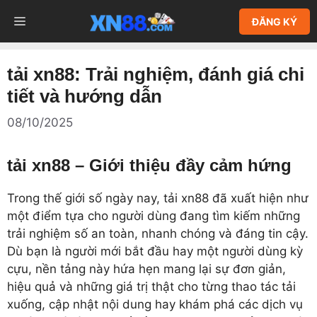
Chuyển
MENU
ĐĂNG KÝ
đến
nội
dung
tải xn88: Trải nghiệm, đánh giá chi
tiết và hướng dẫn
08/10/2025
tải xn88 – Giới thiệu đầy cảm hứng
Trong thế giới số ngày nay, tải xn88 đã xuất hiện như
một điểm tựa cho người dùng đang tìm kiếm những
trải nghiệm số an toàn, nhanh chóng và đáng tin cậy.
Dù bạn là người mới bắt đầu hay một người dùng kỳ
cựu, nền tảng này hứa hẹn mang lại sự đơn giản,
hiệu quả và những giá trị thật cho từng thao tác tải
xuống, cập nhật nội dung hay khám phá các dịch vụ